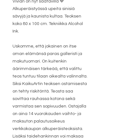
Vivian on nyt saatavilla 💙
Alkuperäistyössä upeita sinisiä
sävyjä ja kaunista kultaa. Teoksen
koko 80 x 100 cm. Tekniikka Alcohol
Ink.
Uskomme, että jokainen on itse
oman elämänsä paras galleristi ja
makutuomari. On kuitenkin
äärimmäisen tärkeää, että valittu
teos tuntuu tilaan oikealta valinnalta.
Siksi KaikuArtin teoksen ostamisesta
on tehty riskitöntä. Teosta saa
sovittaa rauhassa kotona sekä
varmistaa sen sopivuuden. Ostajalla
on aina 14 vuorokauden vaihto- ja
maksuton palautusoikeus
verkkokaupan alkuperäisteoksista.
Lisäksi taidehankinnan voi maksaa