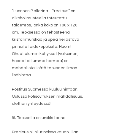
”Luonnon Ballerina - Precious” on
alkoholimusteella toteutettu
taideteos, jonka koko on 100 x 120
cm. Teoksessa on tehosteena
kristallimurskaa ja upea heijastava
pinnoite taide-epoksilla. Huom!
Ohuet alumiinikehykset (valkoinen,
hopea tai tumma harmaa) on
mahdollista lisätä teokseen ilman
lisähintaa.
Postitus Suomessa kuuluu hintaan.
Oulussa kotisovituksen mahdollisuus,
olethan yhteydessä!
📃 Teoksella on uniikki tarina:
Precious oli ollut poissa kauan, liian