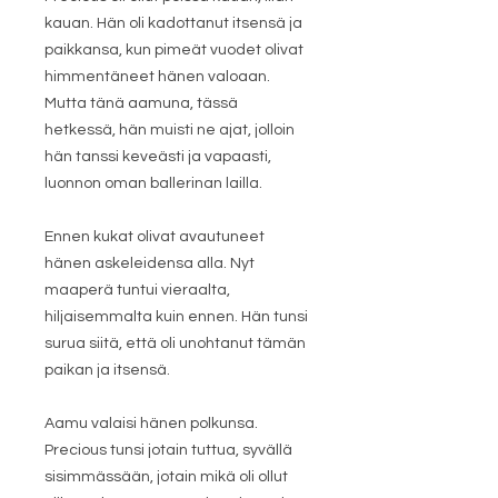
kauan. Hän oli kadottanut itsensä ja
paikkansa, kun pimeät vuodet olivat
himmentäneet hänen valoaan.
Mutta tänä aamuna, tässä
hetkessä, hän muisti ne ajat, jolloin
hän tanssi keveästi ja vapaasti,
luonnon oman ballerinan lailla.
Ennen kukat olivat avautuneet
hänen askeleidensa alla. Nyt
maaperä tuntui vieraalta,
hiljaisemmalta kuin ennen. Hän tunsi
surua siitä, että oli unohtanut tämän
paikan ja itsensä.
Aamu valaisi hänen polkunsa.
Precious tunsi jotain tuttua, syvällä
sisimmässään, jotain mikä oli ollut