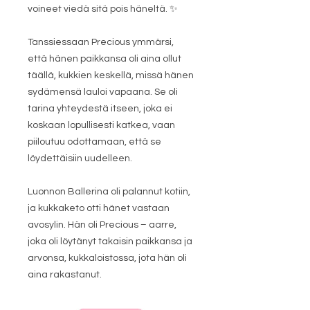
voineet viedä sitä pois häneltä. ✨
Tanssiessaan Precious ymmärsi,
että hänen paikkansa oli aina ollut
täällä, kukkien keskellä, missä hänen
sydämensä lauloi vapaana. Se oli
tarina yhteydestä itseen, joka ei
koskaan lopullisesti katkea, vaan
piiloutuu odottamaan, että se
löydettäisiin uudelleen.
Luonnon Ballerina oli palannut kotiin,
ja kukkaketo otti hänet vastaan
avosylin. Hän oli Precious – aarre,
joka oli löytänyt takaisin paikkansa ja
arvonsa, kukkaloistossa, jota hän oli
aina rakastanut.