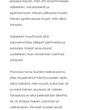
piilossa kauan. Hän otti ensimmäisen
askeleen, varovaisesti ja
epävarmasti. Hänen jalkansa muisti,
hänen sydämensä muisti. Hän alkoi
tanssia.
Askeleet muuttuivat yhä
varmemmiksi, liikkeet pehmeiksi ja
sulaviksi. Kukat avautuivat
uudelleen, kuin tervehtien vanhaa
ystävää.
Precious tunsi, kuinka raskas paino,
joka oli painanut häntä vuosien ajan,
alkoi hälvetä. Hän muisti, kuka hän oli
ja mikä hänen arvonsa oli. Hänen
tanssinsa ei ollut pelkästään liikettä;
se oli yhteys itseen, luontoon ja
rakkauteen. Pimeät vuodet eivät