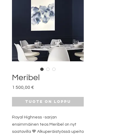
Meribel
Hinta
1 500,00 €
Tuote on loppu
Royal Highness -sarjan
ensimmäinen teos Meribel on nyt
saatavilla 💙 Alkuperäistyössä upeita