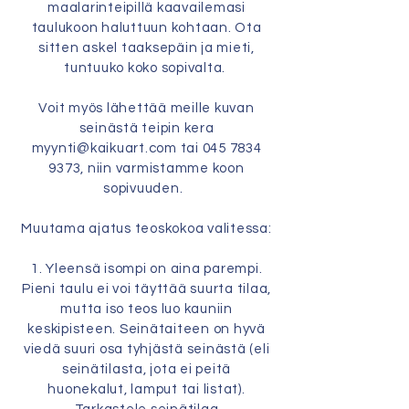
maalarinteipillä kaavailemasi
taulukoon haluttuun kohtaan. Ota
sitten askel taaksepäin ja mieti,
tuntuuko koko sopivalta.
Voit myös lähettää meille kuvan
seinästä teipin kera
myynti@kaikuart.com
tai
045 7834
9373
, niin varmistamme koon
sopivuuden.
Muutama ajatus teoskokoa valitessa:
1. Yleensä isompi on aina parempi.
Pieni taulu ei voi täyttää suurta tilaa,
mutta iso teos luo kauniin
keskipisteen. Seinätaiteen on hyvä
viedä suuri osa tyhjästä seinästä (eli
seinätilasta, jota ei peitä
huonekalut, lamput tai listat).