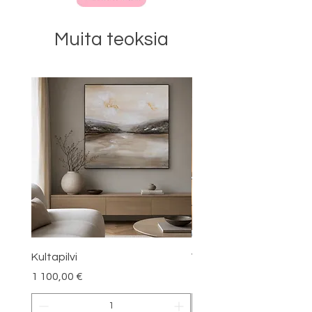
Muita teoksia
Kultapilvi
Virta
Hinta
Hinta
1 100,00 €
3 500,00 €