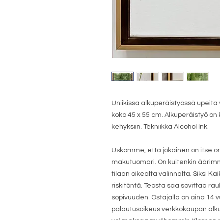
Uniikissa alkuperäistyössä upeita 
koko 45 x 55 cm. Alkuperäistyö on 
kehyksiin. Tekniikka Alcohol Ink.
Uskomme, että jokainen on itse o
makutuomari. On kuitenkin äärimmä
tilaan oikealta valinnalta. Siksi K
riskitöntä. Teosta saa sovittaa r
sopivuuden. Ostajalla on aina 14
palautusoikeus verkkokaupan alku