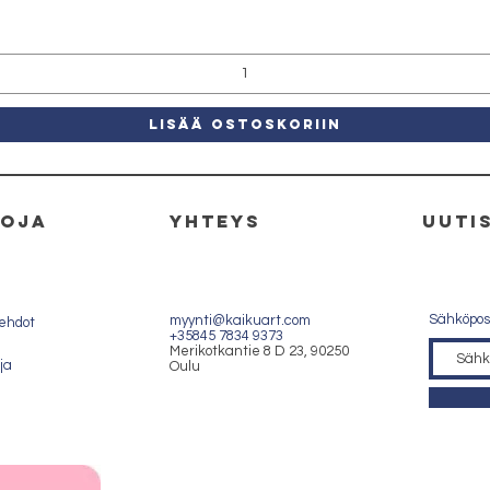
LISÄÄ OSTOSKORIIN
toja
yhteys
uuti
Sähköpost
myynti@kaikuart.com
sehdot
+35845 7834 9373
Merikotkantie 8 D 23, 90250
ja
Oulu