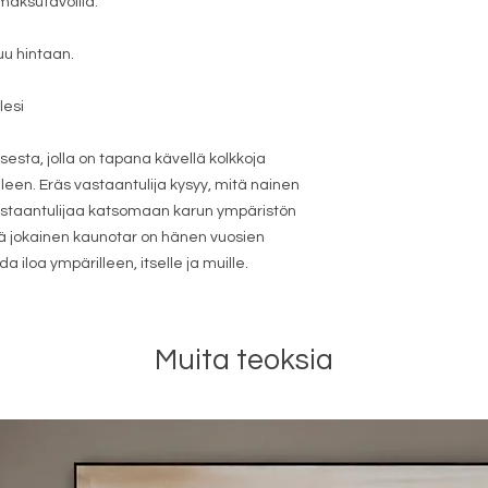
aksutavoilla.
uu hintaan.
lesi
esta, jolla on tapana kävellä kolkkoja
lleen. Eräs vastaantulija kysyy, mitä nainen
astaantulijaa katsomaan karun ympäristön
tä jokainen kaunotar on hänen vuosien
a iloa ympärilleen, itselle ja muille.
Muita teoksia