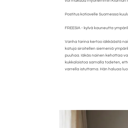
voi maksaa myöhemmin Klarnan m
Postitus kotiovelle Suomessa kuul
FREESIA - kylvä kauneutta ympäril
Vanha tarina kertoo iäkkäästä nais
katuja siroitellen siemeniä ympäri
puuhaa. Iäkäs nainen kehottaa v
kukkaloistoa samalla todeten, et
varrella istuttama. Hän haluaa luod