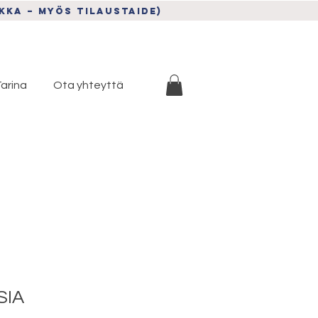
kka – myös tilAUSTAIDE)
arina
Ota yhteyttä
SIA