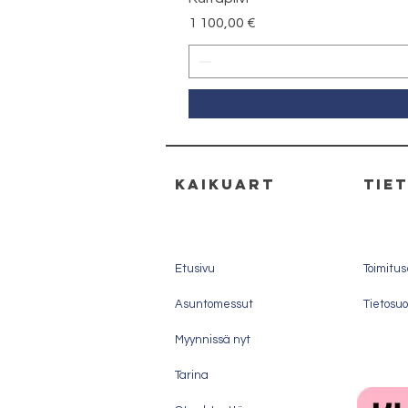
Hinta
1 100,00 €
kaikuart
tie
Etusivu
Toimitu
Asuntomessut
Tietosuo
Myynnissä nyt
Tarina