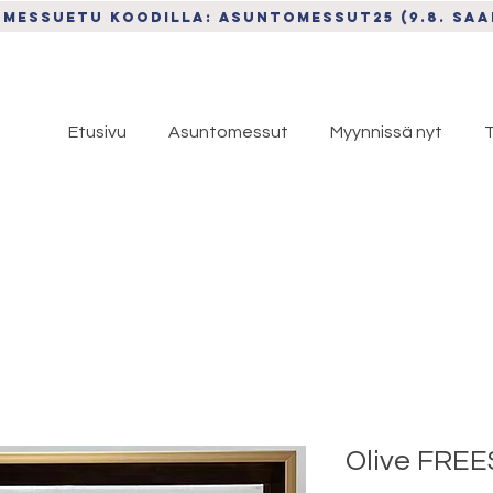
 MESSUETU koodiLLA: asuntomessut25 (9.8. saa
Etusivu
Asuntomessut
Myynnissä nyt
T
Olive FREE