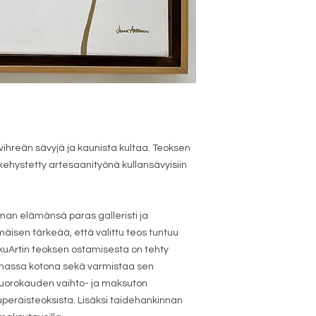
vihreän sävyjä ja kaunista kultaa. Teoksen
kehystetty artesaanityönä kullansävyisiin
man elämänsä paras galleristi ja
isen tärkeää, että valittu teos tuntuu
aikuArtin teoksen ostamisesta on tehty
auhassa kotona sekä varmistaa sen
 vuorokauden vaihto- ja maksuton
peräisteoksista. Lisäksi taidehankinnan