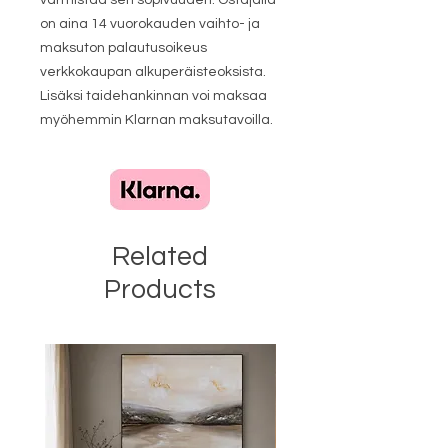
varmistaa sen sopivuuden. Ostajalla
on aina 14 vuorokauden vaihto- ja
maksuton palautusoikeus
verkkokaupan alkuperäisteoksista.
Lisäksi taidehankinnan voi maksaa
myöhemmin Klarnan maksutavoilla.
Related
Products