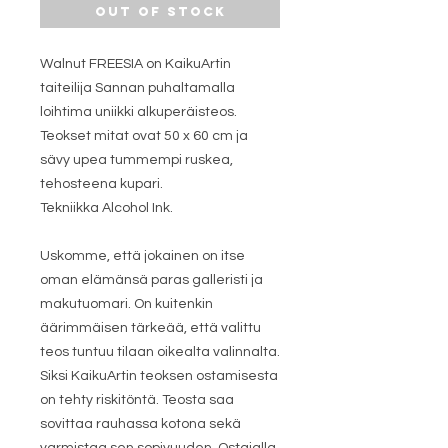
Out of Stock
Walnut FREESIA on KaikuArtin
taiteilija Sannan puhaltamalla
loihtima uniikki alkuperäisteos.
Teokset mitat ovat 50 x 60 cm ja
sävy upea tummempi ruskea,
tehosteena kupari.
Tekniikka Alcohol Ink.
Uskomme, että jokainen on itse
oman elämänsä paras galleristi ja
makutuomari. On kuitenkin
äärimmäisen tärkeää, että valittu
teos tuntuu tilaan oikealta valinnalta.
Siksi KaikuArtin teoksen ostamisesta
on tehty riskitöntä. Teosta saa
sovittaa rauhassa kotona sekä