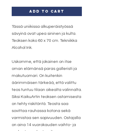
Add to Cart
Tässä uniikissa alkuperäistyössä
sävyinä ovat upea sininen ja kulta.
Teoksen koko 60 x 70 cm. Tekniikka
Alcohol Ink.
Uskomme, että jokainen on itse
oman elämänsä paras galleristi ja
makutuomari. On kuitenkin
äärimmäisen tärkeää, että valittu
teos tuntuu tilaan oikealta valinnalta.
Siksi KaikuArtin teoksen ostamisesta
on tehty riskitöntä. Teosta saa
sovittaa rauhassa kotona sekä
varmistaa sen sopivuuden. Ostajalla
on aina 14 vuorokauden vaihto- ja