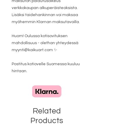
maksuton palautusoikeus
verkkokaupan alkuperäisteoksista.
Lisäksi taidehankinnan voi maksaa
myöhemmin Klarnan maksutavoilla.
Huom! Oulussa kotisovituksen
mahdollisuus - olethan yhteydessä
myynti@kaikuart.com ✨
Postitus kotiovelle Suomessa kuuluu
hintaan.
Related
Products