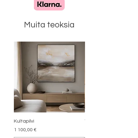
Muita teoksia
Kultapilvi
Virta
Hinta
Hinta
1 100,00 €
3 500,00 €