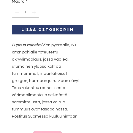
Määrä
*
LISÄÄ OSTOSKORIIN
Lupaus valosta IV
on pyöreälle, 60
cm:n pohjalle toteutettu
akryylimaalaus, jossa vaalea,
utumainen yläosa kohtaa
tummemmat, maanläheiset
greigen, harmaan ja ruskean sävyt.
Teos rakentuu rauhallisesta
värimaailmasta ja selkeästä
sommittelusta, jossa valo ja
tummuus ovat tasapainossa.
Postitus Suomessa kuuluu hintaan.