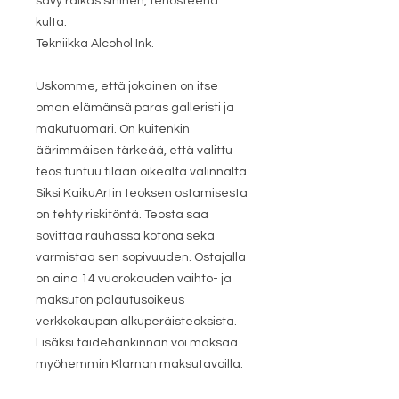
sävy raikas sininen, tehosteena
kulta.
Tekniikka Alcohol Ink.
Uskomme, että jokainen on itse
oman elämänsä paras galleristi ja
makutuomari. On kuitenkin
äärimmäisen tärkeää, että valittu
teos tuntuu tilaan oikealta valinnalta.
Siksi KaikuArtin teoksen ostamisesta
on tehty riskitöntä. Teosta saa
sovittaa rauhassa kotona sekä
varmistaa sen sopivuuden. Ostajalla
on aina 14 vuorokauden vaihto- ja
maksuton palautusoikeus
verkkokaupan alkuperäisteoksista.
Lisäksi taidehankinnan voi maksaa
myöhemmin Klarnan maksutavoilla.