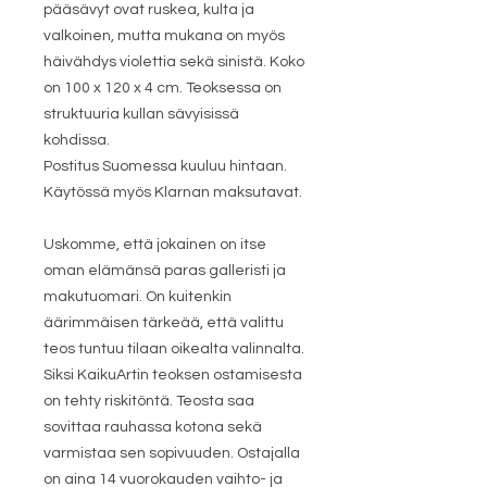
pääsävyt ovat ruskea, kulta ja
valkoinen, mutta mukana on myös
häivähdys violettia sekä sinistä. Koko
on 100 x 120 x 4 cm. Teoksessa on
struktuuria kullan sävyisissä
kohdissa.
Postitus Suomessa kuuluu hintaan.
Käytössä myös Klarnan maksutavat.
Uskomme, että jokainen on itse
oman elämänsä paras galleristi ja
makutuomari. On kuitenkin
äärimmäisen tärkeää, että valittu
teos tuntuu tilaan oikealta valinnalta.
Siksi KaikuArtin teoksen ostamisesta
on tehty riskitöntä. Teosta saa
sovittaa rauhassa kotona sekä
varmistaa sen sopivuuden. Ostajalla
on aina 14 vuorokauden vaihto- ja